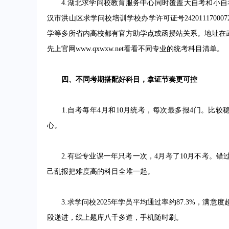
4.湖北求学问校教育服务中心同时覆盖大自考和小自考两种模
汉市洪山区求学问校培训学校办学许可证号242011170
学等多所省内高校都有官方助学点或函授站关系。地址在武汉市
先上官网www.qxwxw.net看看不同专业的统考科目清单。
四、不同考期搭配好科目，拿证节奏更可控
1.自考每年4月和10月统考，每次最多报4门。比较
心。
2.有些专业课一年只考一次，4月考了10月不考。错
己乱报把难度高的科目全堆一起。
3.求学问校2025年学员平均通过率约87.3%，满意
段递进，线上题库八千多道，手机随时刷。