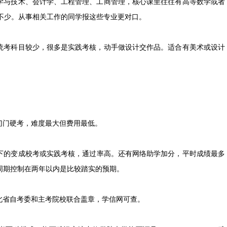
学与技术、会计学、工程管理、工商管理，核心课里往往有高等数学或者
大不少。从事相关工作的同学报这些专业更对口。
统考科目较少，很多是实践考核，动手做设计交作品。适合有美术或设计
门门硬考，难度最大但费用最低。
下的变成校考或实践考核，通过率高。还有网络助学加分，平时成绩最多
证周期控制在两年以内是比较踏实的预期。
北省自考委和主考院校联合盖章，学信网可查。