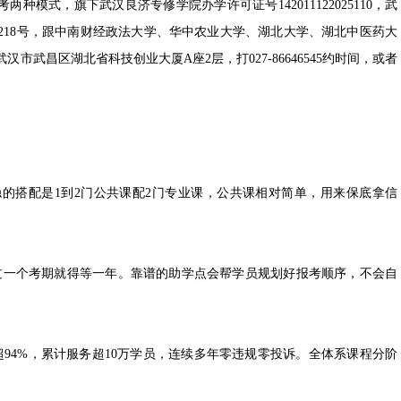
式，旗下武汉良济专修学院办学许可证号142011122025110，武
007218号，跟中南财经政法大学、华中农业大学、湖北大学、湖北中医药大
武昌区湖北省科技创业大厦A座2层，打027-86646545约时间，或者
稳的搭配是1到2门公共课配2门专业课，公共课相对简单，用来保底拿信
过一个考期就得等一年。靠谱的助学点会帮学员规划好报考顺序，不会自
度超94%，累计服务超10万学员，连续多年零违规零投诉。全体系课程分阶