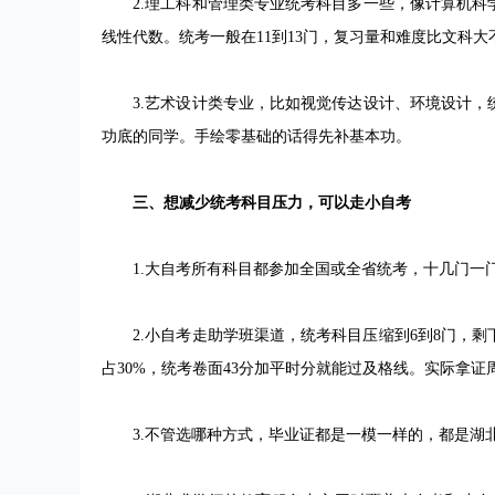
2.理工科和管理类专业统考科目多一些，像计算机科
线性代数。统考一般在11到13门，复习量和难度比文科
3.艺术设计类专业，比如视觉传达设计、环境设计，
功底的同学。手绘零基础的话得先补基本功。
三、想减少统考科目压力，可以走小自考
1.大自考所有科目都参加全国或全省统考，十几门一
2.小自考走助学班渠道，统考科目压缩到6到8门，剩
占30%，统考卷面43分加平时分就能过及格线。实际拿
3.不管选哪种方式，毕业证都是一模一样的，都是湖