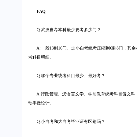
FAQ
Q:武汉自考本科最少要考多少门？
A:一般13到16门。走小自考统考压缩到6到8门，其余校
考科目明细。
Q:哪个专业统考科目最少、最好考？
A:行政管理、汉语言文学、学前教育统考科目偏文科
动手做设计。
Q:小自考和大自考毕业证有区别吗？