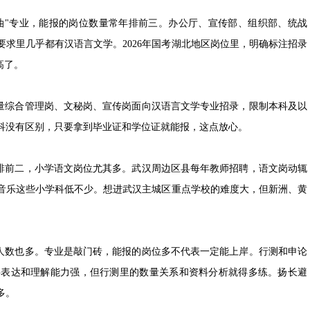
油"专业，能报的岗位数量常年排前三。办公厅、宣传部、组织部、统战
求里几乎都有汉语言文学。2026年国考湖北地区岗位里，明确标注招录
高了。
量综合管理岗、文秘岗、宣传岗面向汉语言文学专业招录，限制本科及以
科没有区别，只要拿到毕业证和学位证就能报，这点放心。
排前二，小学语文岗位尤其多。武汉周边区县每年教师招聘，语文岗动辄
音乐这些小学科低不少。想进武汉主城区重点学校的难度大，但新洲、黄
人数也多。专业是敲门砖，能报的岗位多不代表一定能上岸。行测和申论
字表达和理解能力强，但行测里的数量关系和资料分析就得多练。扬长避
多。