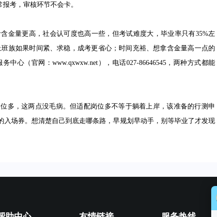
常报考，审核环节不会卡。
含金量更高，社会认可度也高一些，但考试难度大，毕业率只有35%左
。上班族如果时间紧、求稳，成考更省心；时间充裕、想拿含金量高一点的
网：www.qxwxw.net），电话027-86646545，两种方式都能
多，这两点没毛病。但适配岗位多不等于躺着上岸，该准备的行测申
的入场券。想清楚自己到底走哪条路，早规划早动手，别等毕业了才发现
帮助中心
友情链接
服务热线