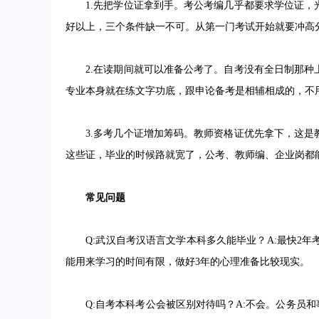
1.先把学位证拿到手。考公考编几乎都要求学位证，
好以上，三个条件缺一不可。从第一门考试开始就要冲高分
2.在读期间就可以准备公考了。自考没有全日制那种
专业本身就在练文字功底，跟申论备考是相辅相成的，不
3.多考几个证增加筹码。教师资格证优先拿下，这是
这些证，毕业的时候路就宽了，公考、教师编、企业岗都
常见问题
Q:武汉自考汉语言文学本科多久能毕业？A:最快2年考
能用来学习的时间有限，做好3年的心理准备比较现实。
Q:自考本科考公会被区别对待吗？A:不会。公务员和