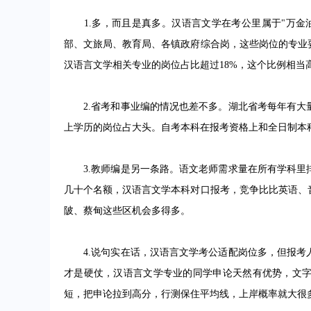
1.多，而且是真多。汉语言文学在考公里属于"万金
部、文旅局、教育局、各镇政府综合岗，这些岗位的专业要
汉语言文学相关专业的岗位占比超过18%，这个比例相当
2.省考和事业编的情况也差不多。湖北省考每年有大
上学历的岗位占大头。自考本科在报考资格上和全日制本
3.教师编是另一条路。语文老师需求量在所有学科里
几十个名额，汉语言文学本科对口报考，竞争比比英语、
陂、蔡甸这些区机会多得多。
4.说句实在话，汉语言文学考公适配岗位多，但报考
才是硬仗，汉语言文学专业的同学申论天然有优势，文
短，把申论拉到高分，行测保住平均线，上岸概率就大很