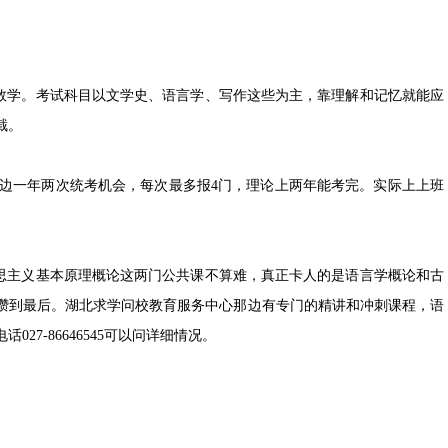
数学。考试科目以文学史、语言学、写作这些为主，靠理解和记忆就能应
截。
这边一年两次统考机会，每次最多报4门，理论上两年能考完。实际上上班
思主义基本原理概论这两门公共课不算难，真正卡人的是语言学概论和古
攒到最后。湖北求学问校教育服务中心那边有专门的精讲和冲刺课程，语
7-86646545可以问详细情况。