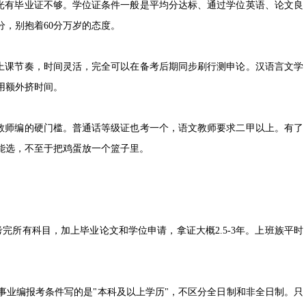
光有毕业证不够。学位证条件一般是平均分达标、通过学位英语、论文良
，别抱着60分万岁的态度。
上课节奏，时间灵活，完全可以在备考后期同步刷行测申论。汉语言文学
用额外挤时间。
教师编的硬门槛。普通话等级证也考一个，语文教师要求二甲以上。有了
能选，不至于把鸡蛋放一个篮子里。
完所有科目，加上毕业论文和学位申请，拿证大概2.5-3年。上班族平时
事业编报考条件写的是"本科及以上学历"，不区分全日制和非全日制。只