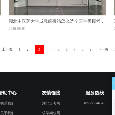
湖北中医药大学成教函授站怎么选？医学类报考资格审核谁家有经验？
2026-06-01
上一页
1
2
3
4
5
6
7
8
9
下一页
帮助中心
友情链接
服务热线
027-86646545
联系我们
湖北自考网
关于我们
求学问校网